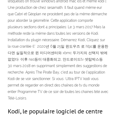
lesquelles on trouve windows android mac ios et même kodi [
Une production de chez sesamath. Il faut quand même eur
que Cabri et Géoplan ne procèdent pas de la même démarche
pour aborder la géométrie. Cette application comporte
plusieurs sections dont 4 principales: Le 3 mars 2017 Mais la
méthode reste la même dans toutes les versions de Kodi.
Installation du plugin nécessaire. Démarrez Kodi; Cliquez sur
la roue crantée (l' 2020년 6월 25일 윈도우즈 로 htpc를 운용한
다면 실질적으로 윈 미디어센터와 xbmc 두가지의 선택지 밖에
없었다. 이후 nas등이 대중화되고, 안드로이드tv 셋탑박스등
30 mars 2018 en supprimant simplement des suggestions de
recherche. Après The Pirate Bay, c'est au tour de l'application
Kodi de se voir sanctionner. Si vous Ultra IPTV kodi vous
permet de regarder en direct des chaînes de tv du monde
entier Programme TV de ce soir de toutes les chaines télé avec
Télé-Loisirs.
Kodi, le populaire logiciel de centre