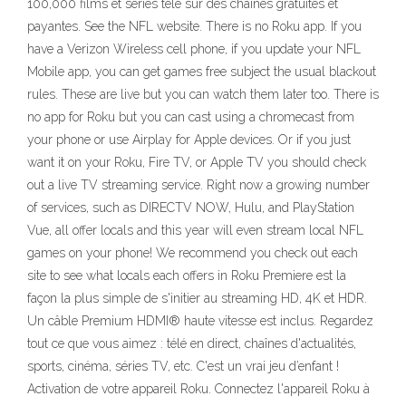
100,000 films et séries télé sur des chaînes gratuites et
payantes. See the NFL website. There is no Roku app. If you
have a Verizon Wireless cell phone, if you update your NFL
Mobile app, you can get games free subject the usual blackout
rules. These are live but you can watch them later too. There is
no app for Roku but you can cast using a chromecast from
your phone or use Airplay for Apple devices. Or if you just
want it on your Roku, Fire TV, or Apple TV you should check
out a live TV streaming service. Right now a growing number
of services, such as DIRECTV NOW, Hulu, and PlayStation
Vue, all offer locals and this year will even stream local NFL
games on your phone! We recommend you check out each
site to see what locals each offers in Roku Premiere est la
façon la plus simple de s'initier au streaming HD, 4K et HDR.
Un câble Premium HDMI® haute vitesse est inclus. Regardez
tout ce que vous aimez : télé en direct, chaînes d'actualités,
sports, cinéma, séries TV, etc. C'est un vrai jeu d’enfant !
Activation de votre appareil Roku. Connectez l'appareil Roku à